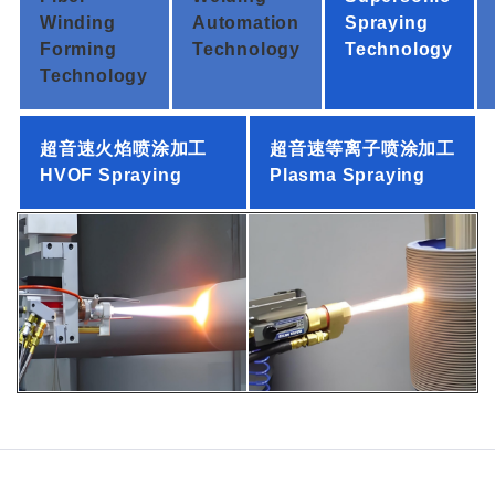
Winding
Automation
Spraying
Forming
Technology
Technology
Technology
超音速火焰喷涂加工
超音速等离子喷涂加工
HVOF Spraying
Plasma Spraying